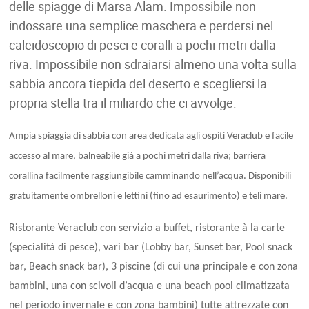
delle spiagge di Marsa Alam. Impossibile non
indossare una semplice maschera e perdersi nel
caleidoscopio di pesci e coralli a pochi metri dalla
riva. Impossibile non sdraiarsi almeno una volta sulla
sabbia ancora tiepida del deserto e scegliersi la
propria stella tra il miliardo che ci avvolge.
Ampia spiaggia di sabbia con area dedicata agli ospiti Veraclub e facile
accesso al mare, balneabile già a pochi metri dalla riva; barriera
corallina facilmente raggiungibile camminando nell’acqua. Disponibili
gratuitamente ombrelloni e lettini (fino ad esaurimento) e teli mare.
Ristorante Veraclub con servizio a buffet, ristorante à la carte
(specialità di pesce), vari bar (Lobby bar, Sunset bar, Pool snack
bar, Beach snack bar), 3 piscine (di cui una principale e con zona
bambini, una con scivoli d’acqua e una beach pool climatizzata
nel periodo invernale e con zona bambini) tutte attrezzate con