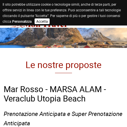
Il sito potrebbe utilizzare cookie o tecnologie simili, anche di terze parti, per
offrire servizi in linea con le tue preferenze. Puoi acconsentire a tali tecnologie
cliccando il pulsante “Accetta”. Per saperne di più o per gestire i tuoi consensi
clicca
Personalizza
.
Accetta
Le nostre proposte
Mar Rosso - MARSA ALAM -
Veraclub Utopia Beach
Prenotazione Anticipata e Super Prenotazione
Anticipata